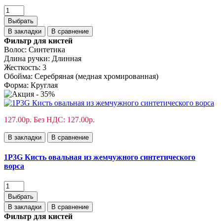
Выбрать
В закладки
В сравнение
Фильтр для кистей
Волос:
Синтетика
Длина ручки:
Длинная
Жесткость:
3
Обойма:
Cеребряная (медная хромированная)
Форма:
Круглая
127.00р.
Без НДС: 127.00р.
В закладки
В сравнение
1P3G Кисть овальная из жемчужного синтетического
ворса
Выбрать
В закладки
В сравнение
Фильтр для кистей