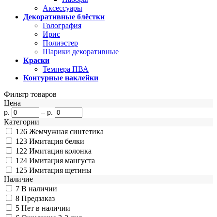
Аксессуары
Декоративные блёстки
Голография
Ирис
Полиэстер
Шарики декоративные
Краски
Темпера ПВА
Контурные наклейки
Фильтр товаров
Цена
р.
–
р.
Категории
126
Жемчужная синтетика
123
Имитация белки
122
Имитация колонка
124
Имитация мангуста
125
Имитация щетины
Наличие
7
В наличии
8
Предзаказ
5
Нет в наличии