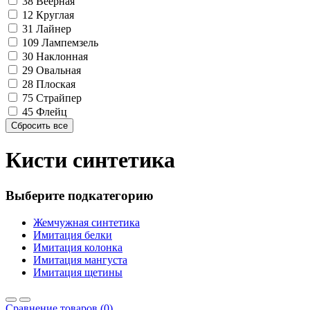
38
Веерная
12
Круглая
31
Лайнер
109
Лампемзель
30
Наклонная
29
Овальная
28
Плоская
75
Страйпер
45
Флейц
Кисти синтетика
Выберите подкатегорию
Жемчужная синтетика
Имитация белки
Имитация колонка
Имитация мангуста
Имитация щетины
Сравнение товаров (0)