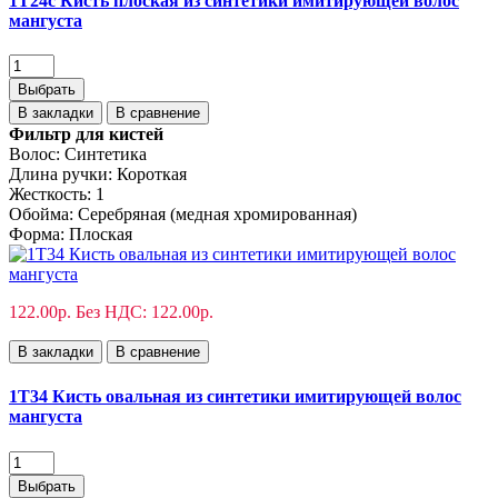
1T24с Кисть плоская из синтетики имитирующей волос
мангуста
Выбрать
В закладки
В сравнение
Фильтр для кистей
Волос:
Синтетика
Длина ручки:
Короткая
Жесткость:
1
Обойма:
Cеребряная (медная хромированная)
Форма:
Плоская
122.00р.
Без НДС: 122.00р.
В закладки
В сравнение
1T34 Кисть овальная из синтетики имитирующей волос
мангуста
Выбрать