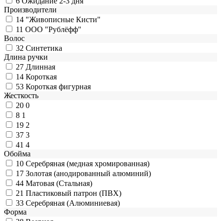
6
Ожидание 2-3 дня
Производители
14
"Живописные Кисти"
11
ООО "Рублёфф"
Волос
32
Синтетика
Длина ручки
27
Длинная
14
Короткая
53
Короткая фигурная
Жесткость
20
0
8
1
19
2
37
3
41
4
Обойма
10
Cеребряная (медная хромированная)
17
Золотая (анодированный алюминий)
44
Матовая (Стальная)
21
Пластиковый патрон (ПВХ)
33
Серебряная (Алюминиевая)
Форма