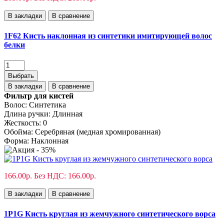
В закладки
В сравнение
1F62 Кисть наклонная из синтетики имитирующей волос
белки
Выбрать
В закладки
В сравнение
Фильтр для кистей
Волос:
Синтетика
Длина ручки:
Длинная
Жесткость:
0
Обойма:
Cеребряная (медная хромированная)
Форма:
Наклонная
166.00р.
Без НДС: 166.00р.
В закладки
В сравнение
1P1G Кисть круглая из жемчужного синтетического ворса