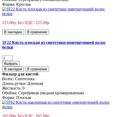
Форма:
Круглая
225.00р.
Без НДС: 225.00р.
В закладки
В сравнение
1F22 Кисть плоская из синтетики имитирующей волос
белки
Выбрать
В закладки
В сравнение
Фильтр для кистей
Волос:
Синтетика
Длина ручки:
Длинная
Жесткость:
0
Обойма:
Cеребряная (медная хромированная)
Форма:
Плоская
265.00р.
Без НДС: 265.00р.