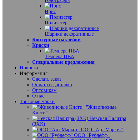
Голография
Ирис
Полиэстер
Шарики декоративные
Контурные наклейки
Краски
Темпера ПВА
Специальные предложения
Новости
Информация
Сделать заказ
Оплата и доставка
Оптовикам
О нас
Торговые марки
"Живописные
Кисти"
Невская Палитра
(ЗХК)
ООО "Арт Маркет"
ООО "Рублёфф"