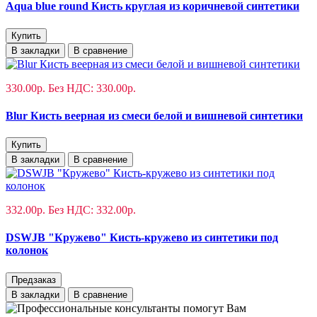
Aqua blue round Кисть круглая из коричневой синтетики
Купить
В закладки
В сравнение
330.00р.
Без НДС: 330.00р.
Blur Кисть веерная из смеси белой и вишневой синтетики
Купить
В закладки
В сравнение
332.00р.
Без НДС: 332.00р.
DSWJB "Кружево" Кисть-кружево из синтетики под
колонок
Предзаказ
В закладки
В сравнение