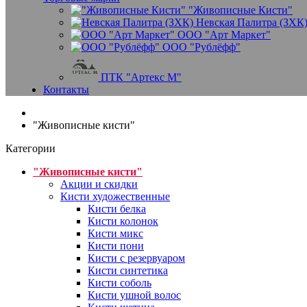
"Живописные Кисти"
Невская Палитра (ЗХК
ООО "Арт Маркет"
ООО "Рублёфф"
ПТК "Артекс М"
Контакты
"Живописные кисти"
Категории
"Живописные кисти"
Акции и скидки
Кисти художественные
Кисти белка
Кисти колонок
Кисти микс
Кисти пони
Кисти с резервуаром
Кисти синтетика
Кисти соболь
Кисти ушной волос