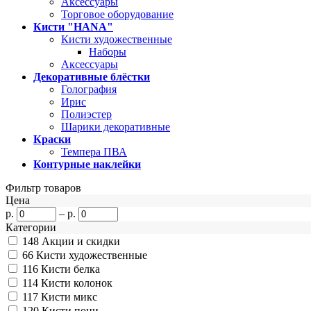
Аксессуары
Торговое оборудование
Кисти "HANA"
Кисти художественные
Наборы
Аксессуары
Декоративные блёстки
Голография
Ирис
Полиэстер
Шарики декоративные
Краски
Темпера ПВА
Контурные наклейки
Фильтр товаров
Цена
р.
–
р.
Категории
148
Акции и скидки
66
Кисти художественные
116
Кисти белка
114
Кисти колонок
117
Кисти микс
120
Кисти пони