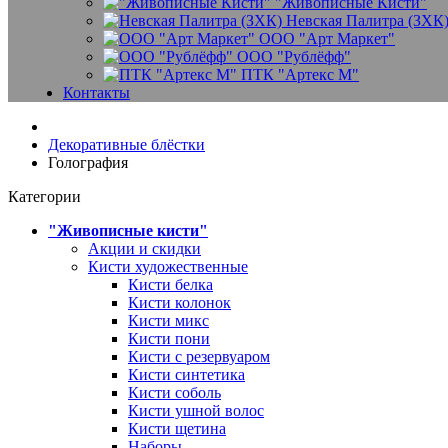
"Живописные Кисти"
Невская Палитра (ЗХК
ООО "Арт Маркет"
ООО "Рублёфф"
ПТК "Артекс М"
Контакты
Декоративные блёстки
Голография
Категории
"Живописные кисти"
Акции и скидки
Кисти художественные
Кисти белка
Кисти колонок
Кисти микс
Кисти пони
Кисти с резервуаром
Кисти синтетика
Кисти соболь
Кисти ушной волос
Кисти щетина
Наборы