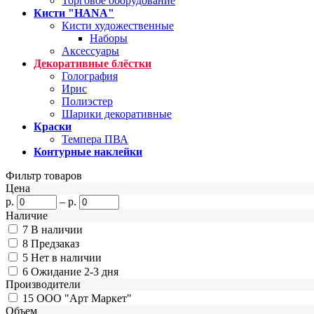
Торговое оборудование
Кисти "HANA"
Кисти художественные
Наборы
Аксессуары
Декоративные блёстки
Голография
Ирис
Полиэстер
Шарики декоративные
Краски
Темпера ПВА
Контурные наклейки
Фильтр товаров
Цена
р.
–
р.
Наличие
7
В наличии
8
Предзаказ
5
Нет в наличии
6
Ожидание 2-3 дня
Производители
15
ООО "Арт Маркет"
Объем