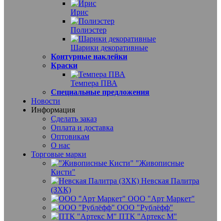
Ирис
Полиэстер
Шарики декоративные
Контурные наклейки
Краски
Темпера ПВА
Специальные предложения
Новости
Информация
Сделать заказ
Оплата и доставка
Оптовикам
О нас
Торговые марки
"Живописные
Кисти"
Невская Палитра
(ЗХК)
ООО "Арт Маркет"
ООО "Рублёфф"
ПТК "Артекс М"