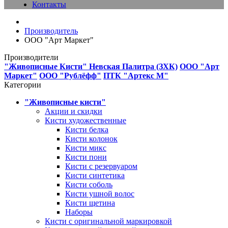
Контакты
Производитель
ООО "Арт Маркет"
Производители
"Живописные Кисти"
Невская Палитра (ЗХК)
ООО "Арт
Маркет"
ООО "Рублёфф"
ПТК "Артекс М"
Категории
"Живописные кисти"
Акции и скидки
Кисти художественные
Кисти белка
Кисти колонок
Кисти микс
Кисти пони
Кисти с резервуаром
Кисти синтетика
Кисти соболь
Кисти ушной волос
Кисти щетина
Наборы
Кисти с оригинальной маркировкой