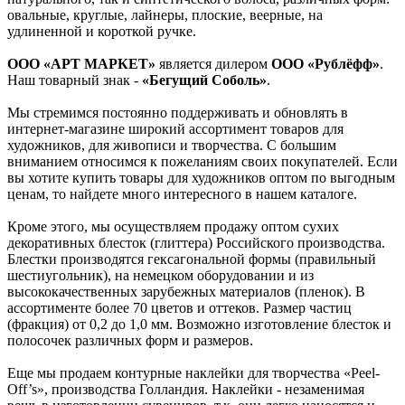
овальные, круглые, лайнеры, плоские, веерные, на
удлиненной и короткой ручке.
ООО «АРТ МАРКЕТ»
является дилером
ООО «Рублёфф»
.
Наш товарный знак -
«Бегущий Соболь»
.
Мы стремимся постоянно поддерживать и обновлять в
интернет-магазине широкий ассортимент товаров для
художников, для живописи и творчества. С большим
вниманием относимся к пожеланиям своих покупателей. Если
вы хотите купить товары для художников оптом по выгодным
ценам, то найдете много интересного в нашем каталоге.
Кроме этого, мы осуществляем продажу оптом сухих
декоративных блесток (глиттера) Российского производства.
Блестки производятся гексагональной формы (правильный
шестиугольник), на немецком оборудовании и из
высококачественных зарубежных материалов (пленок). В
ассортименте более 70 цветов и оттеков. Размер частиц
(фракция) от 0,2 до 1,0 мм. Возможно изготовление блесток и
полосочек различных форм и размеров.
Еще мы продаем контурные наклейки для творчества «Peel-
Off’s», производства Голландия. Наклейки - незаменимая