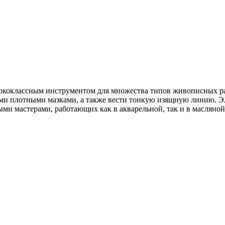
!
сококлассным инструментом для множества типов живописных раб
ми плотными мазками, а также вести тонкую изящную линию. Эл
ыми мастерами, работающих как в акварельной, так и в масляно