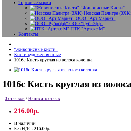
Торговые марки
"Живописные Кисти"
Невская Палитра (ЗХК
ООО "Арт Маркет"
ООО "Рублёфф"
ПТК "Артекс М"
Контакты
"Живописные кисти"
Кисти художественные
1016с Кисть круглая из волоса колонка
1016с Кисть круглая из волос
0 отзывов
/
Написать отзыв
216.00р.
В наличии
Без НДС:
216.00р.