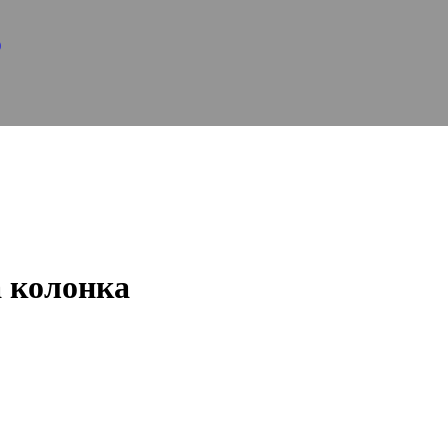
)
а колонка