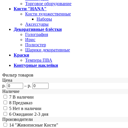
Торговое оборудование
Кисти "HANA"
Кисти художественные
Наборы
Аксессуары
Декоративные блёстки
Голография
Ирис
Полиэстер
Шарики декоративные
Краски
Темпера ПВА
Контурные наклейки
Фильтр товаров
Цена
р.
–
р.
Наличие
7
В наличии
8
Предзаказ
5
Нет в наличии
6
Ожидание 2-3 дня
Производители
14
"Живописные Кисти"