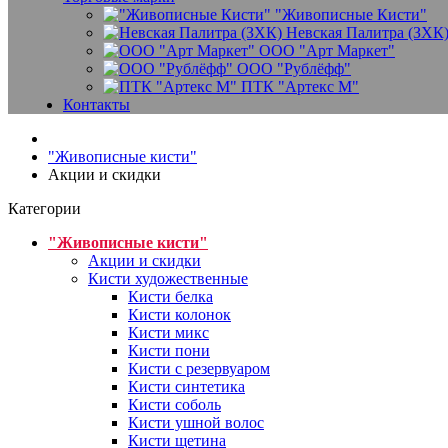
"Живописные Кисти"
Невская Палитра (ЗХК
ООО "Арт Маркет"
ООО "Рублёфф"
ПТК "Артекс М"
Контакты
"Живописные кисти"
Акции и скидки
Категории
"Живописные кисти"
Акции и скидки
Кисти художественные
Кисти белка
Кисти колонок
Кисти микс
Кисти пони
Кисти с резервуаром
Кисти синтетика
Кисти соболь
Кисти ушной волос
Кисти щетина