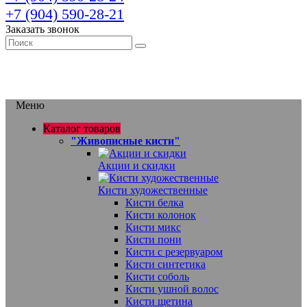
+7 (904) 590-28-21
Заказать звонок
Меню
Каталог товаров
"Живописные кисти"
Акции и скидки
Кисти художественные
Кисти белка
Кисти колонок
Кисти микс
Кисти пони
Кисти с резервуаром
Кисти синтетика
Кисти соболь
Кисти ушной волос
Кисти щетина