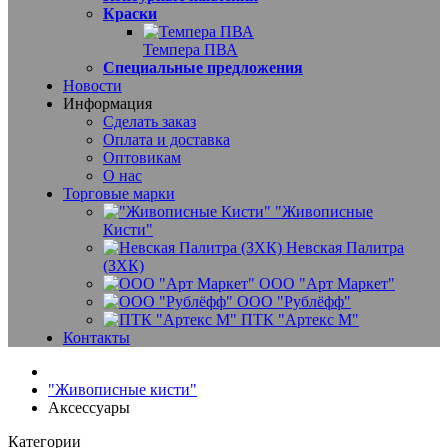
Краски
Темпера ПВА
Специальные предложения
Новости
Информация
Сделать заказ
Оплата и доставка
Оптовикам
О нас
Торговые марки
"Живописные
Кисти"
Невская Палитра
(ЗХК)
ООО "Арт Маркет"
ООО "Рублёфф"
ПТК "Артекс М"
Контакты
"Живописные кисти"
Аксессуары
Категории